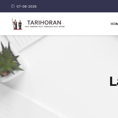
07-08-2026
HO
L