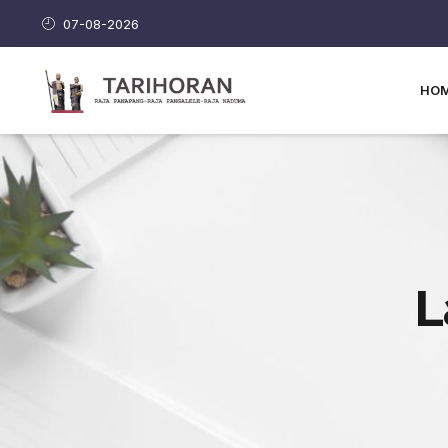
07-08-2026
HO
L