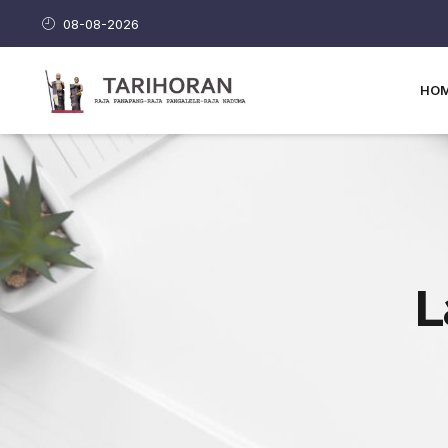
08-08-2026
HO
L