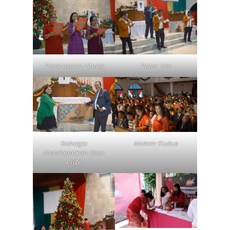
Pembacaan Liturgi
Patar Trio
Bahagia
Malam Kudus
Mendapatkan Door
Prize